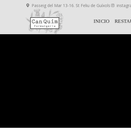
Passeig del Mar 13-16. St Feliu de Guíxols
instag
INICIO
RESTA