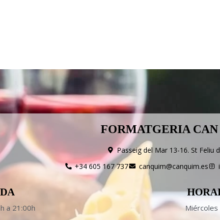
FORMATGERIA CAN
Passeig del Mar 13-16. St Feliu 
+34 605 167 737
canquim@canquim.es
NDA
HORA
0h a 21:00h
Miércoles 