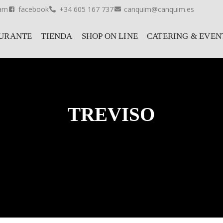
ram
facebook
+34 605 167 737
canquim@canquim.es
URANTE
TIENDA
SHOP ON LINE
CATERING & EVEN
TREVISO