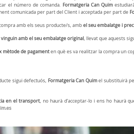
dicar el número de comanda.
Formatgeria Can Quim
estudiarà
ment comunicada per part del Client i acceptada per part de
F
la compra amb els seus producte/s, amb
el seu embalatge i prec
 vinguin amb el seu embalatge original
, llevat que aquests si
ix mètode de pagament
en què es va realitzar la compra un co
ducte sigui defectuós,
Formatgeria Can Quim
el substituirà pe
cia en el transport
, no haurà d’acceptar-lo i ens ho haurà q
im.es