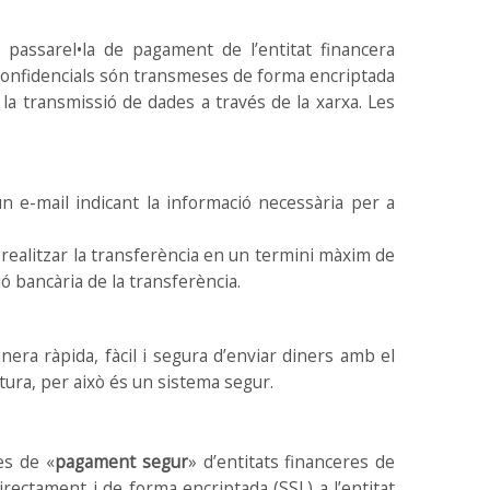
 passarel•la de pagament de l’entitat financera
 confidencials són transmeses de forma encriptada
 la transmissió de dades a través de la xarxa. Les
 e-mail indicant la informació necessària per a
realitzar la transferència en un termini màxim de
ó bancària de la transferència.
ra ràpida, fàcil i segura d’enviar diners amb el
ura, per això és un sistema segur.
es de «
pagament segur
» d’entitats financeres de
rectament i de forma encriptada (SSL) a l’entitat