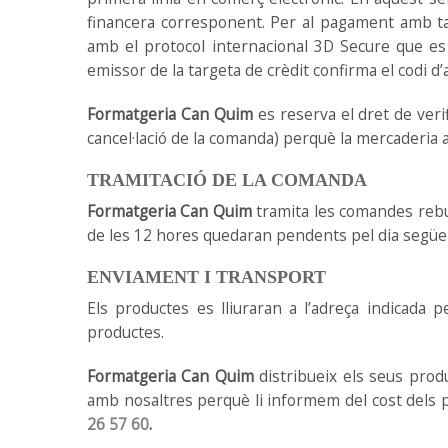
financera corresponent. Per al pagament amb ta
amb el protocol internacional 3D Secure que es 
emissor de la targeta de crèdit confirma el codi d’a
Formatgeria Can Quim
es reserva el dret de veri
cancel·lació de la comanda) perquè la mercaderia 
TRAMITACIÓ DE LA COMANDA
Formatgeria Can Quim
tramita les comandes rebud
de les 12 hores quedaran pendents pel dia següen
ENVIAMENT I TRANSPORT
Els productes es lliuraran a l’adreça indicada p
productes.
Formatgeria Can Quim
distribueix els seus prod
amb nosaltres perquè li informem del cost dels p
26 57 60
.