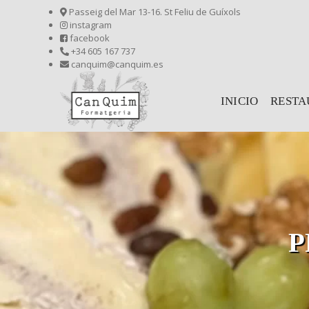
Passeig del Mar 13-16. St Feliu de Guíxols
instagram
facebook
+34 605 167 737
canquim@canquim.es
INICIO
RESTA
P