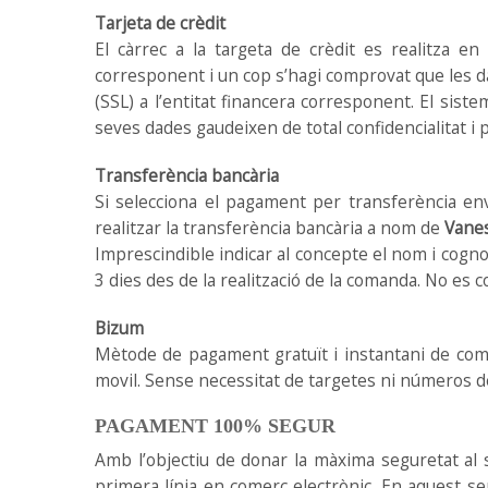
Tarjeta de crèdit
El càrrec a la targeta de crèdit es realitza e
corresponent i un cop s’hagi comprovat que les d
(SSL) a l’entitat financera corresponent. El sist
seves dades gaudeixen de total confidencialitat i p
Transferència bancària
Si selecciona el pagament per transferència en
realitzar la transferència bancària a nom de
Vanes
Imprescindible indicar al concepte el nom i cogn
3 dies des de la realització de la comanda. No es 
Bizum
Mètode de pagament gratuït i instantani de comp
movil. Sense necessitat de targetes ni números d
PAGAMENT 100% SEGUR
Amb l’objectiu de donar la màxima seguretat a
primera línia en comerç electrònic. En aquest se