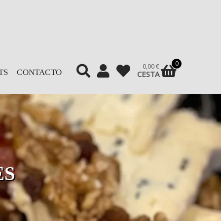
0
0,00
€
TS
CONTACTO
CESTA
ES