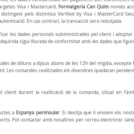
rgetes Visa i Mastercard,
Formatgeria Can Quim
només acce
distingeix pels distintius Verified by Visa i MasterCard Sec
utenticació. En cas contrari, la transacció serà rebutjada.
ficar les dades personals subministrades pel client i adoptar
adquirida sigui lliurada de conformitat amb les dades que figu
es de dilluns a dijous abans de les 12h del migdia, excepte 
t. Les comandes realitzades els divendres quedaran pendents 
el client durant la realització de la comanda, situat en l’àm
uctes a
Espanya peninsular
. Si desitja que li enviem els nos
orts. Pot contactar amb nosaltres per correu electrònic:
can