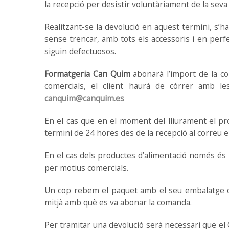
la recepció per desistir voluntàriament de la sev
Realitzant-se la devolució en aquest termini, s’
sense trencar, amb tots els accessoris i en perf
siguin defectuosos.
Formatgeria Can Quim
abonarà l’import de la co
comercials, el client haurà de córrer amb le
canquim@canquim.es
En el cas que en el moment del lliurament el pr
termini de 24 hores des de la recepció al correu 
En el cas dels productes d’alimentació només és 
per motius comercials.
Un cop rebem el paquet amb el seu embalatge o
mitjà amb què es va abonar la comanda.
Per tramitar una devolució serà necessari que el