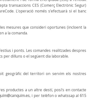
pta transaccions CES (Comerç Electrònic Segur)
ureCode. L’operació només s’efectuarà si el banc
 les mesures que consideri oportunes (incloent la
ren a la comanda.
festius i ponts. Les comandes realitzades despres
per dilluns o el següent dia laborable.
bit geogràfic del territori on servim els nostres
tres productes a un altre destí, posi’s en contacte
quim@canquim.es
, i per telèfon o whatssap al
615