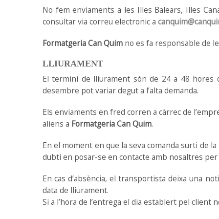
No fem enviaments a les Illes Balears, Illes Ca
consultar via correu electronic a
canquim@canqui
Formatgeria Can Quim
no es fa responsable de le
LLIURAMENT
El termini de lliurament són de 24 a 48 hores de
desembre pot variar degut a l’alta demanda.
Els enviaments en fred corren a càrrec de l’empr
aliens a
Formatgeria Can Quim
.
En el moment en que la seva comanda surti de la n
dubti en posar-se en contacte amb nosaltres per 
En cas d’absència, el transportista deixa una noti
data de lliurament.
Si a l’hora de l’entrega el dia establert pel clien