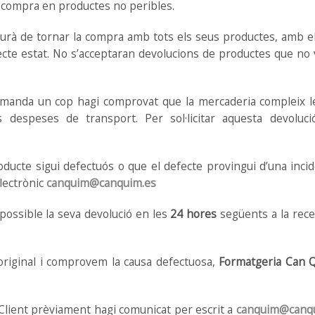
a compra en productes no peribles.
haurà de tornar la compra amb tots els seus productes, amb el
ecte estat. No s’acceptaran devolucions de productes que no 
manda un cop hagi comprovat que la mercaderia compleix les
s despeses de transport. Per sol·licitar aquesta devoluc
oducte sigui defectuós o que el defecte provingui d’una inci
electrònic
canquim@canquim.es
possible la seva devolució en les
24 hores
següents a la rece
riginal i comprovem la causa defectuosa,
Formatgeria Can 
 Client prèviament hagi comunicat per escrit a
canquim@canq