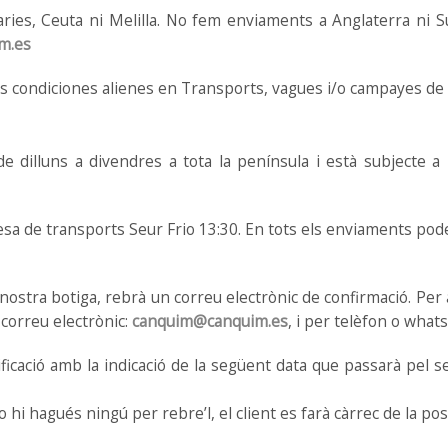
naries, Ceuta ni Melilla. No fem enviaments a Anglaterra ni 
m.es
s condiciones alienes en Transports, vagues i/o campayes de 
 dilluns a divendres a tota la península i està subjecte a l
esa de transports Seur Frio 13:30. En tots els enviaments pod
ostra botiga, rebrà un correu electrònic de confirmació. Per a
correu electrònic:
canquim@canquim.es
, i per telèfon o what
ficació amb la indicació de la següent data que passarà pel se
t no hi hagués ningú per rebre’l, el client es farà càrrec de la