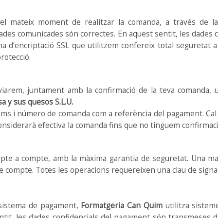
n el mateix moment de realitzar la comanda, a través de la
ades comunicades són correctes. En aquest sentit, les dades
ema d’encriptació SSL que utilitzem confereix total seguretat a
rotecció.
viarem, juntament amb la confirmació de la teva comanda, un
a y sus quesos S.L.U.
oms i número de comanda com a referència del pagament. Cal 
considerarà efectiva la comanda fins que no tinguem confirmaci
te a compte, amb la màxima garantia de seguretat. Una mane
e compte. Totes les operacions requereixen una clau de signat
l sistema de pagament,
Formatgeria Can Quim
utilitza sistem
ntit, les dades confidencials del pagament són transmeses di