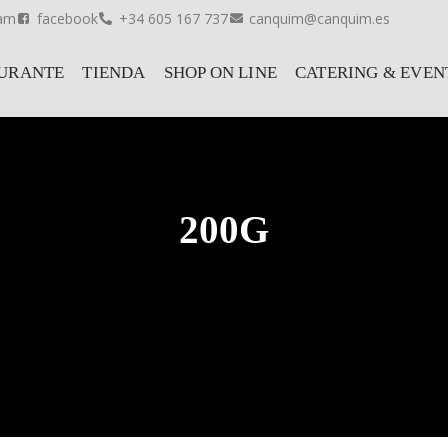
ram
facebook
+34 605 167 737
canquim@canquim.es
URANTE
TIENDA
SHOP ON LINE
CATERING & EVEN
200G