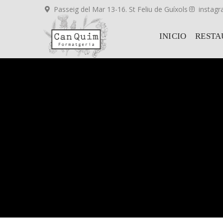
Passeig del Mar 13-16. St Feliu de Guíxols
instag
INICIO
RESTA