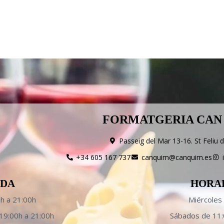
FORMATGERIA CAN
Passeig del Mar 13-16. St Feliu 
+34 605 167 737
canquim@canquim.es
NDA
HORA
0h a 21:00h
Miércoles 
19:00h a 21:00h
Sábados de 11: